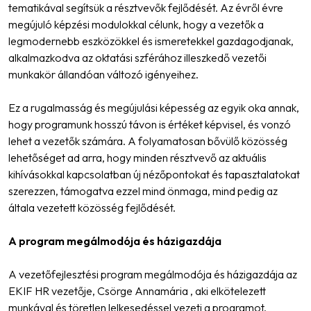
tematikával segítsük a résztvevők fejlődését. Az évről évre
megújuló képzési modulokkal célunk, hogy a vezetők a
legmodernebb eszközökkel és ismeretekkel gazdagodjanak,
alkalmazkodva az oktatási szférához illeszkedő vezetői
munkakör állandóan változó igényeihez.
Ez a rugalmasság és megújulási képesség az egyik oka annak,
hogy programunk hosszú távon is értéket képvisel, és vonzó
lehet a vezetők számára. A folyamatosan bővülő közösség
lehetőséget ad arra, hogy minden résztvevő az aktuális
kihívásokkal kapcsolatban új nézőpontokat és tapasztalatokat
szerezzen, támogatva ezzel mind önmaga, mind pedig az
általa vezetett közösség fejlődését.
A program megálmodója és házigazdája
A vezetőfejlesztési program megálmodója és házigazdája az
EKIF HR vezetője, Csörge Annamária , aki elkötelezett
munkával és töretlen lelkesedéssel vezeti a programot.