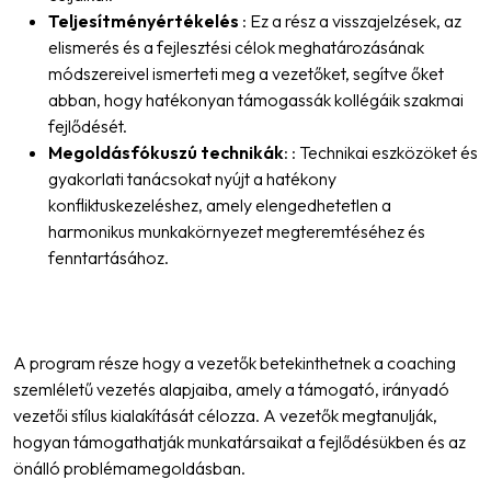
Teljesítményértékelés
: Ez a rész a visszajelzések, az
elismerés és a fejlesztési célok meghatározásának
módszereivel ismerteti meg a vezetőket, segítve őket
abban, hogy hatékonyan támogassák kollégáik szakmai
fejlődését.
Megoldásfókuszú technikák
: : Technikai eszközöket és
gyakorlati tanácsokat nyújt a hatékony
konfliktuskezeléshez, amely elengedhetetlen a
harmonikus munkakörnyezet megteremtéséhez és
fenntartásához.
A program része hogy a vezetők betekinthetnek a coaching
szemléletű vezetés alapjaiba, amely a támogató, irányadó
vezetői stílus kialakítását célozza. A vezetők megtanulják,
hogyan támogathatják munkatársaikat a fejlődésükben és az
önálló problémamegoldásban.