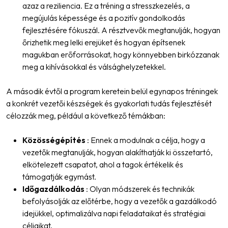
azaz a reziliencia. Ez a tréning a stresszkezelés, a
megújulás képessége és a pozitív gondolkodás
fejlesztésére fókuszál. A résztvevők megtanulják, hogyan
őrizhetik meg lelki erejüket és hogyan építsenek
magukban erőforrásokat, hogy könnyebben birkózzanak
meg a kihívásokkal és válsághelyzetekkel.
A második évtől a program keretein belül egynapos tréningek
a konkrét vezetői készségek és gyakorlati tudás fejlesztését
célozzák meg, például a következő témákban:
Közösségépítés
: Ennek a modulnak a célja, hogy a
vezetők megtanulják, hogyan alakíthatják ki összetartó,
elkötelezett csapatot, ahol a tagok értékelik és
támogatják egymást.
Időgazdálkodás
: Olyan módszerek és technikák
befolyásolják az előtérbe, hogy a vezetők a gazdálkodó
idejükkel, optimalizálva napi feladataikat és stratégiai
céljaikat.