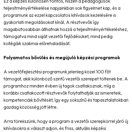
Ez a képzés különösen fontos, hiszen a pedagógusok
teljesítményértékelése napjainkban sok figyelmet kap, és a
programunk az ezzel kapcsolatos kihívások kezelésére is
gyakorlati megoldásokat kínál. A résztvevők így
magabiztosabban állhatnak hozzá a teljesítményértékeléshez,
támogatva mind saját vezetői fejlődésüket, mind pedig
kollégáik szakmai előrehaladását.
Folyamatos bővülés és megújuló képzési programok
A vezetőfejlesztési programunk jelenleg közel 100 főt
támogat, akik különböző szintű vezetői szerepet töltenek be. A
programhoz minden évben új tagok csatlakoznak, míg a
korábbi csatlakozott résztvevők folytathatják az ismereteik,
kompetenciáik bővítését, így egy sokszínű és tapasztalatokban
gazdag közösség jött létre.
Arra törekszünk, hogy a program a vezetői szerepkörrel járó új
kihívásokra is választ adjon, és friss, aktuális képzési