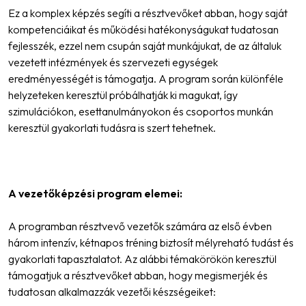
Ez a komplex képzés segíti a résztvevőket abban, hogy saját
kompetenciáikat és működési hatékonyságukat tudatosan
fejlesszék, ezzel nem csupán saját munkájukat, de az általuk
vezetett intézmények és szervezeti egységek
eredményességét is támogatja. A program során különféle
helyzeteken keresztül próbálhatják ki magukat, így
szimulációkon, esettanulmányokon és csoportos munkán
keresztül gyakorlati tudásra is szert tehetnek.
A vezetőképzési program elemei:
A programban résztvevő vezetők számára az első évben
három intenzív, kétnapos tréning biztosít mélyreható tudást és
gyakorlati tapasztalatot. Az alábbi témakörökön keresztül
támogatjuk a résztvevőket abban, hogy megismerjék és
tudatosan alkalmazzák vezetői készségeiket: