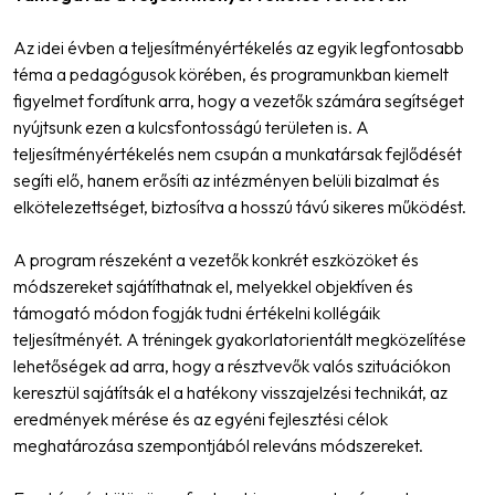
Az idei évben a teljesítményértékelés az egyik legfontosabb
téma a pedagógusok körében, és programunkban kiemelt
figyelmet fordítunk arra, hogy a vezetők számára segítséget
nyújtsunk ezen a kulcsfontosságú területen is. A
teljesítményértékelés nem csupán a munkatársak fejlődését
segíti elő, hanem erősíti az intézményen belüli bizalmat és
elkötelezettséget, biztosítva a hosszú távú sikeres működést.
A program részeként a vezetők konkrét eszközöket és
módszereket sajátíthatnak el, melyekkel objektíven és
támogató módon fogják tudni értékelni kollégáik
teljesítményét. A tréningek gyakorlatorientált megközelítése
lehetőségek ad arra, hogy a résztvevők valós szituációkon
keresztül sajátítsák el a hatékony visszajelzési technikát, az
eredmények mérése és az egyéni fejlesztési célok
meghatározása szempontjából releváns módszereket.