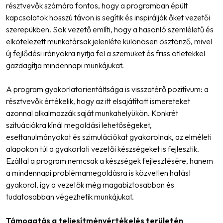
résztvevők számára fontos, hogy a programban épült
kapcsolatok hosszú távon is segítik és inspirálják őket vezetői
szerepükben. Sok vezető említi, hogy a hasonló szemléletű és
elkötelezett munkatársak jelenléte különösen ösztönző, mivel
új fejlődési irányokra nyitja fel a szemüket és friss ötletekkel
gazdagítja mindennapi munkájukat.
A program gyakorlatorientáltsága is visszatérő pozitívum: a
résztvevők értékelik, hogy az itt elsajátított ismereteket
azonnal alkalmazzák saját munkahelyükön. Konkrét
szituációkra kínál megoldási lehetőségeket,
esettanulmányokat és szimulációkat gyakorolnak, az elméleti
alapokon túl a gyakorlati vezetői készségeket is fejlesztik.
Ezáltal a program nemcsak a készségek fejlesztésére, hanem
a mindennapi problémamegoldásra is közvetlen hatást
gyakorol, így a vezetők még magabiztosabban és
tudatosabban végezhetik munkájukat.
Támogatás a teljesítményértékelés területén