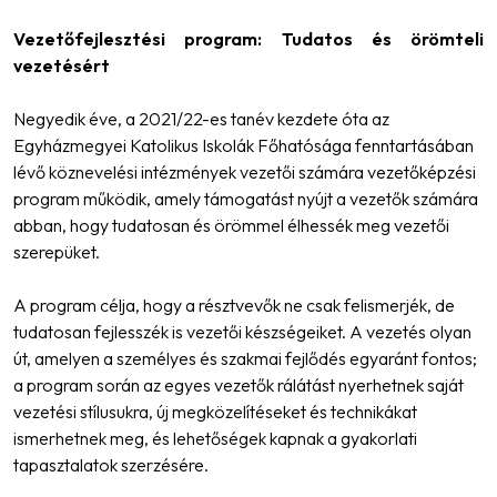
Vezetőfejlesztési program: Tudatos és örömteli
vezetésért
Negyedik éve, a 2021/22-es tanév kezdete óta az
Egyházmegyei Katolikus Iskolák Főhatósága fenntartásában
lévő köznevelési intézmények vezetői számára vezetőképzési
program működik, amely támogatást nyújt a vezetők számára
abban, hogy tudatosan és örömmel élhessék meg vezetői
szerepüket.
A program célja, hogy a résztvevők ne csak felismerjék, de
tudatosan fejlesszék is vezetői készségeiket. A vezetés olyan
út, amelyen a személyes és szakmai fejlődés egyaránt fontos;
a program során az egyes vezetők rálátást nyerhetnek saját
vezetési stílusukra, új megközelítéseket és technikákat
ismerhetnek meg, és lehetőségek kapnak a gyakorlati
tapasztalatok szerzésére.