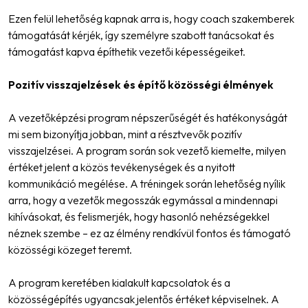
Ezen felül lehetőség kapnak arra is, hogy coach szakemberek
támogatását kérjék, így személyre szabott tanácsokat és
támogatást kapva építhetik vezetői képességeiket.
Pozitív visszajelzések és építő közösségi élmények
A vezetőképzési program népszerűségét és hatékonyságát
mi sem bizonyítja jobban, mint a résztvevők pozitív
visszajelzései. A program során sok vezető kiemelte, milyen
értéket jelent a közös tevékenységek és a nyitott
kommunikáció megélése. A tréningek során lehetőség nyílik
arra, hogy a vezetők megosszák egymással a mindennapi
kihívásokat, és felismerjék, hogy hasonló nehézségekkel
néznek szembe – ez az élmény rendkívül fontos és támogató
közösségi közeget teremt.
A program keretében kialakult kapcsolatok és a
közösségépítés ugyancsak jelentős értéket képviselnek. A