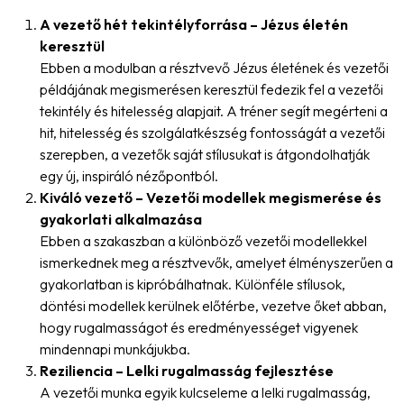
A vezető hét tekintélyforrása – Jézus életén
keresztül
Ebben a modulban a résztvevő Jézus életének és vezetői
példájának megismerésen keresztül fedezik fel a vezetői
tekintély és hitelesség alapjait. A tréner segít megérteni a
hit, hitelesség és szolgálatkészség fontosságát a vezetői
szerepben, a vezetők saját stílusukat is átgondolhatják
egy új, inspiráló nézőpontból.
Kiváló vezető – Vezetői modellek megismerése és
gyakorlati alkalmazása
Ebben a szakaszban a különböző vezetői modellekkel
ismerkednek meg a résztvevők, amelyet élményszerűen a
gyakorlatban is kipróbálhatnak. Különféle stílusok,
döntési modellek kerülnek előtérbe, vezetve őket abban,
hogy rugalmasságot és eredményességet vigyenek
mindennapi munkájukba.
Reziliencia – Lelki rugalmasság fejlesztése
A vezetői munka egyik kulcseleme a lelki rugalmasság,