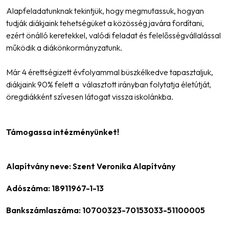
Alapfeladatunknak tekintjük, hogy megmutassuk, hogyan
tudják diákjaink tehetségüket a közösség javára fordítani,
ezért önálló keretekkel, valódi feladat és felelősségvállalással
működik a diákönkormányzatunk.
Már 4 érettségizett évfolyammal büszkélkedve tapasztaljuk,
diákjaink 90% felett a választott irányban folytatja életútját,
öregdiákként szívesen látogat vissza iskolánkba.
Támogassa intézményünket!
Alapítvány neve: Szent Veronika Alapítvány
Adószáma: 18911967-1-13
Bankszámlaszáma: 10700323-70153033-51100005