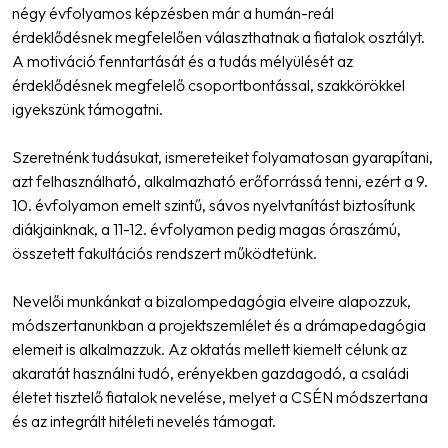
négy évfolyamos képzésben már a humán-reál
érdeklődésnek megfelelően választhatnak a fiatalok osztályt.
A motiváció fenntartását és a tudás mélyülését az
érdeklődésnek megfelelő csoportbontással, szakkörökkel
igyekszünk támogatni.
Szeretnénk tudásukat, ismereteiket folyamatosan gyarapítani,
azt felhasználható, alkalmazható erőforrássá tenni, ezért a 9.
10. évfolyamon emelt szintű, sávos nyelvtanítást biztosítunk
diákjainknak, a 11-12. évfolyamon pedig magas óraszámú,
összetett fakultációs rendszert működtetünk.
Nevelői munkánkat a bizalompedagógia elveire alapozzuk,
módszertanunkban a projektszemlélet és a drámapedagógia
elemeit is alkalmazzuk. Az oktatás mellett kiemelt célunk az
akaratát használni tudó, erényekben gazdagodó, a családi
életet tisztelő fiatalok nevelése, melyet a CSÉN módszertana
és az integrált hitéleti nevelés támogat.