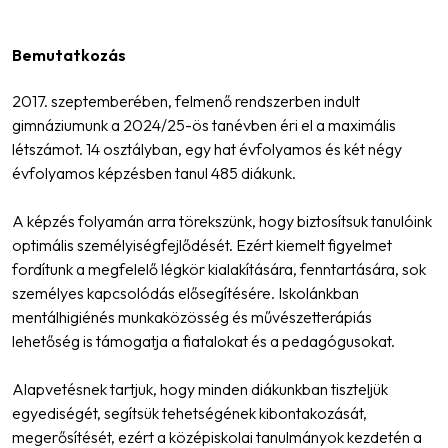
Bemutatkozás
2017. szeptemberében, felmenő rendszerben indult
gimnáziumunk a 2024/25-ös tanévben éri el a maximális
létszámot. 14 osztályban, egy hat évfolyamos és két négy
évfolyamos képzésben tanul 485 diákunk.
A képzés folyamán arra törekszünk, hogy biztosítsuk tanulóink
optimális személyiségfejlődését. Ezért kiemelt figyelmet
fordítunk a megfelelő légkör kialakítására, fenntartására, sok
személyes kapcsolódás elősegítésére. Iskolánkban
mentálhigiénés munkaközösség és művészetterápiás
lehetőség is támogatja a fiatalokat és a pedagógusokat.
Alapvetésnek tartjuk, hogy minden diákunkban tiszteljük
egyediségét, segítsük tehetségének kibontakozását,
megerősítését, ezért a középiskolai tanulmányok kezdetén a