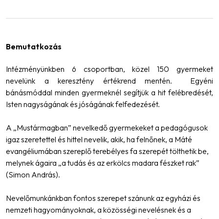
Bemutatkozás
Intézményünkben 6 csoportban, közel 150 gyermeket
nevelünk a keresztény értékrend mentén. Egyéni
bánásmóddal minden gyermeknél segítjük a hit felébredését,
Isten nagyságának és jóságának felfedezését.
A „Mustármagban” nevelkedő gyermekeket a pedagógusok
igaz szeretettel és hittel nevelik, akik, ha felnőnek, a Máté
evangéliumában szereplő terebélyes fa szerepét tölthetik be,
melynek ágaira „a tudás és az erkölcs madara fészket rak”
(Simon András).
Nevelőmunkánkban fontos szerepet szánunk az egyházi és
nemzeti hagyományoknak, a közösségi nevelésnek és a