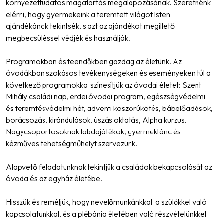
környezettudatos magatartás megalapozásának. Szeretnénk
elérni, hogy gyermekeink a teremtett világot Isten
ajándékának tekintsék, s azt az ajándékot megillető
megbecsüléssel védjék és használják.
Programokban és teendőkben gazdag az életünk. Az
óvodákban szokásos tevékenységeken és eseményeken túl a
következő programokkal színesítjük az óvodai életet: Szent
Mihály családi nap, erdei óvodai program, egészségvédelmi
és teremtésvédelmi hét, adventi koszorúkötés, bábelőadások,
borácsozás, kirándulások, úszás oktatás, Alpha kurzus.
Nagycsoportosoknak labdajátékok, gyermektánc és
kézműves tehetségműhelyt szervezünk.
Alapvető feladatunknak tekintjük a családok bekapcsolását az
óvoda és az egyház életébe.
Hisszük és reméljük, hogy nevelőmunkánkkal, a szülőkkel való
kapcsolatunkkal, és a plébánia életében való részvételünkkel