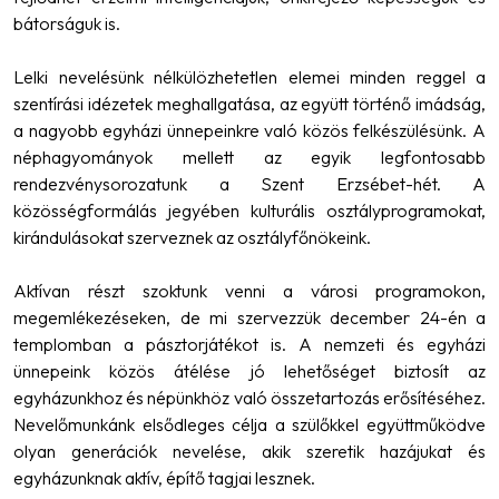
bátorságuk is.
Lelki nevelésünk nélkülözhetetlen elemei minden reggel a
szentírási idézetek meghallgatása, az együtt történő imádság,
a nagyobb egyházi ünnepeinkre való közös felkészülésünk. A
néphagyományok mellett az egyik legfontosabb
rendezvénysorozatunk a Szent Erzsébet-hét. A
közösségformálás jegyében kulturális osztályprogramokat,
kirándulásokat szerveznek az osztályfőnökeink.
Aktívan részt szoktunk venni a városi programokon,
megemlékezéseken, de mi szervezzük december 24-én a
templomban a pásztorjátékot is. A nemzeti és egyházi
ünnepeink közös átélése jó lehetőséget biztosít az
egyházunkhoz és népünkhöz való összetartozás erősítéséhez.
Nevelőmunkánk elsődleges célja a szülőkkel együttműködve
olyan generációk nevelése, akik szeretik hazájukat és
egyházunknak aktív, építő tagjai lesznek.