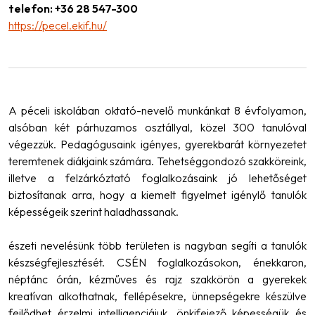
telefon: +36 28 547-300
https://pecel.ekif.hu/
A péceli iskolában oktató-nevelő munkánkat 8 évfolyamon,
alsóban két párhuzamos osztállyal, közel 300 tanulóval
végezzük. Pedagógusaink igényes, gyerekbarát környezetet
teremtenek diákjaink számára. Tehetséggondozó szakköreink,
illetve a felzárkóztató foglalkozásaink jó lehetőséget
biztosítanak arra, hogy a kiemelt figyelmet igénylő tanulók
képességeik szerint haladhassanak.
észeti nevelésünk több területen is nagyban segíti a tanulók
készségfejlesztését. CSÉN foglalkozásokon, énekkaron,
néptánc órán, kézműves és rajz szakkörön a gyerekek
kreatívan alkothatnak, fellépésekre, ünnepségekre készülve
fejlődhet érzelmi intelligenciájuk, önkifejező képességük és