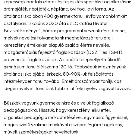
képességkibontakoztatás és fejlesztés speciális foglalkozásai:
drámajáték, népi játék, néptánc, ovi foci, ovi torna. Az
általános iskolában 400 gyermek tanul, évfolyamonként két
osztályban. Iskolánk 2020 óta az „Oktatási Hivatal
Bázisintézménye”, három programmal veszünk részt benne,
melyek nevelési folyamataink meghatározó területei:
keresztény értékeken alapuló családi életre nevelés,
mozgásterápiás fejlesztő foglalkozások (DSZIT és TSMT),
prevenciós foglalkozások. Az önálló telephellyel működő
gimnázium tanulólétszáma 120 fő. Többségük intézményünk
általános iskolájából érkezik. 80-90%-uk felsőoktatási
intézményben tanul tovább. Emelt óraszámban tanítjuk az
idegen nyelvet, tanulóink több mint fele nyelvvizsgával távozik.
Büszkék vagyunk gyermekeinkre és a velük foglalkozó
pedagógusokra. Hisszük, hogy keresztény lelkülettel,
organikus pedagógia működtetésével, egymásra figyeléssel,
magas szintű szakmai munkával a szépre és jóra fogékony,
művelt személyiségeket nevelhetünk.