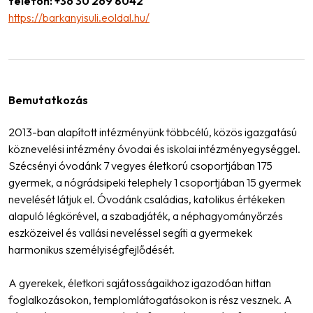
telefon: +36 30 269 8042
https://barkanyisuli.eoldal.hu/
Bemutatkozás
2013-ban alapított intézményünk többcélú, közös igazgatású
köznevelési intézmény óvodai és iskolai intézményegységgel.
Szécsényi óvodánk 7 vegyes életkorú csoportjában 175
gyermek, a nógrádsipeki telephely 1 csoportjában 15 gyermek
nevelését látjuk el. Óvodánk családias, katolikus értékeken
alapuló légkörével, a szabadjáték, a néphagyományőrzés
eszközeivel és vallási neveléssel segíti a gyermekek
harmonikus személyiségfejlődését.
A gyerekek, életkori sajátosságaikhoz igazodóan hittan
foglalkozásokon, templomlátogatásokon is rész vesznek. A