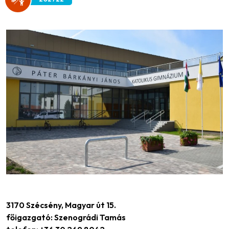
3170 Szécsény, Magyar út 15.
főigazgató: Szenográdi Tamás