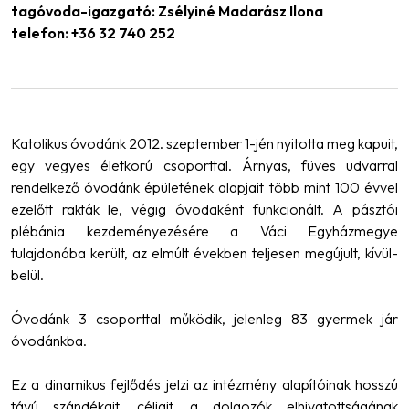
tagóvoda-igazgató: Zsélyiné Madarász Ilona
telefon: +36 32 740 252
Katolikus óvodánk 2012. szeptember 1-jén nyitotta meg kapuit,
egy vegyes életkorú csoporttal. Árnyas, füves udvarral
rendelkező óvodánk épületének alapjait több mint 100 évvel
ezelőtt rakták le, végig óvodaként funkcionált. A pásztói
plébánia kezdeményezésére a Váci Egyházmegye
tulajdonába került, az elmúlt években teljesen megújult, kívül-
belül.
Óvodánk 3 csoporttal működik, jelenleg 83 gyermek jár
óvodánkba.
Ez a dinamikus fejlődés jelzi az intézmény alapítóinak hosszú
távú szándékait, céljait, a dolgozók elhivatottságának