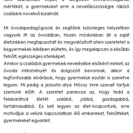
mértékét, a gyermeküket erre a nevelőközösségre rábízó
családok növekvő bizalmát.
Mi óvodapedagógusok és segítőink különleges helyzetben
vagyunk itt az óvodában, hiszen módunkban áll a saját
életünkben megtapasztalt és megvalósított isteni szeretetet a
kisgyermekek lelkében elültetni, és így megalapozni a későbbi
felnőtt, egészséges istenképet.
Amikor a családok gyermekeik nevelésébe elsőként minket, az
óvoda intézményét és dolgozóit bevonnak, akkor a
legfontosabb elvárásuk, hogy gyermekük ezután is szeretve
legyen. Mi pedig a jezsuita atya Mócsy Imre szavait tartjuk
szemünk előtt: A szeretet parancsa az, hogy tedd a
felebarátod életét szebbé, jobbá, gazdagabbá,
tartalmasabbá. Ez kell legyen az élet-központunk, erre
motiváljuk a velünk kapcsolatban élő embereket, felnőtteket,
gyermekeket egyaránt.