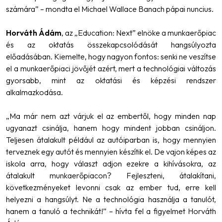
számára”
– mondta el Michael Wallace Banach pápai nuncius.
Horváth Ádám
, az „Education: Next” elnöke a munkaerőpiac
és az oktatás összekapcsolódását hangsúlyozta
előadásában. Kiemelte, hogy nagyon fontos: senki ne veszítse
el a munkaerőpiaci jövőjét azért, mert a technológiai változás
gyorsabb, mint az oktatási és képzési rendszer
alkalmazkodása.
„Ma már nem azt várjuk el az embertől, hogy minden nap
ugyanazt csinálja, hanem hogy mindent jobban csináljon.
Teljesen átalakult például az autóiparban is, hogy mennyien
terveznek egy autót és mennyien készítik el. De vajon képes az
iskola arra, hogy választ adjon ezekre a kihívásokra, az
átalakult munkaerőpiacon? Fejleszteni, átalakítani,
következményeket levonni csak az ember tud, erre kell
helyezni a hangsúlyt. Ne a technológia használja a tanulót,
hanem a tanuló a technikát!”
– hívta fel a figyelmet Horváth