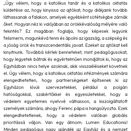
„Úgy vélem, hogy a katolikus tanár és a katolikus oktatás
küldetése az, hogy kinyissa az ajtókat, hogy diákjaink tovább
láthassanak a falakon, amelyek egyébként sötétségbe zárnák
őket. Hogyan néz ki valójában az örökkévalóság mélyére való
tekintés? Ez magában foglalja, hogy képesek legyünk
felismerni, magunkévá tenni és ápolni az igazság, a szépség és
a jóság örök és transzcendentális javait. Ezeket az ajtókat kell
kinyitnunk. Továbbá kérlek benneteket, mint pedagógusokat,
hogy legyetek bátrak és egyértelműen mondjátok ki, hogy az
Egyházban nincs helye azoknak, akik visszaéléseket követnek
el. Úgy vélem, hogy a katolikus oktatási intézmények számára
elengedhetetlen, hogy partnerségeket építsenek ki az
Egyházon kívüli szervezetekkel, például a polgári
hatóságokkal, szakértőkkel és egyesületekkel, hogy a
védelem egyetemes nyelvvé válhasson, a kiszolgáltatott
személyek számára, ahogy Ferenc pápa is hangsúlyozta. Ezek
elengedhetetlenek, hogy a védelem valóban globális
prioritássá váljon. Van egy álmom: Lumen Educationis!
Minden pedagógus nagy ajándék az Egyház és a nemzet