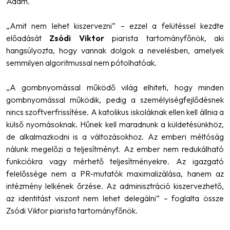
Ádám.
„Amit nem lehet kiszervezni”
– ezzel a felütéssel kezdte
előadását
Zsódi Viktor
piarista tartományfőnök, aki
hangsúlyozta, hogy vannak dolgok a nevelésben, amelyek
semmilyen algoritmussal nem pótolhatóak.
„A gombnyomással működő világ elhiteti, hogy minden
gombnyomással működik, pedig a személyiségfejlődésnek
nincs szoftverfrissítése. A katolikus iskoláknak ellen kell állnia a
külső nyomásoknak. Hűnek kell maradnunk a küldetésünkhöz,
de alkalmazkodni is a változásokhoz. Az emberi méltóság
nálunk megelőzi a teljesítményt. Az ember nem redukálható
funkciókra vagy mérhető teljesítményekre. Az igazgató
felelőssége nem a PR-mutatók maximalizálása, hanem az
intézmény lelkének őrzése. Az adminisztráció kiszervezhető,
az identitást viszont nem lehet delegálni”
– foglalta össze
Zsódi Viktor piarista tartományfőnök.