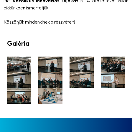
idei
Katolikus Innovációs Díjakat
is. A díjazottakat külön
cikkünkben ismertetjük.
Köszönjük mindenkinek a részvételt!
Galéria