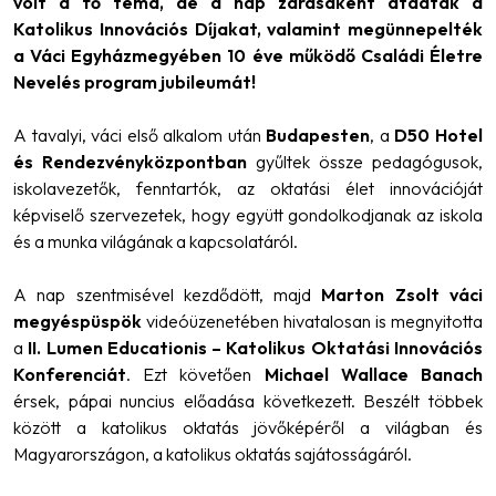
volt a fő téma, de a nap zárásaként átadták a
Katolikus Innovációs Díjakat, valamint megünnepelték
a Váci Egyházmegyében 10 éve működő Családi Életre
Nevelés program jubileumát!
A tavalyi, váci első alkalom után
Budapesten
, a
D50 Hotel
és Rendezvényközpontban
gyűltek össze pedagógusok,
iskolavezetők, fenntartók, az oktatási élet innovációját
képviselő szervezetek, hogy együtt gondolkodjanak az iskola
és a munka világának a kapcsolatáról.
A nap szentmisével kezdődött, majd
Marton Zsolt váci
megyéspüspök
videóüzenetében hivatalosan is megnyitotta
a
II. Lumen Educationis – Katolikus Oktatási Innovációs
Konferenciát
. Ezt követően
Michael Wallace Banach
érsek, pápai nuncius előadása következett. Beszélt többek
között a katolikus oktatás jövőképéről a világban és
Magyarországon, a katolikus oktatás sajátosságáról.