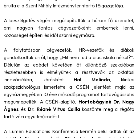
árulta el a Szent Mihály Intézményfenntartó főigazgatója.
A beszélgetés végén megállapították a három fő üzenetet,
ami nagyon fontos cégvezetőként: embernek lenni,
közösséget építeni és időt szánni egymásra.
A folytatásban cégvezetők, HR-vezetők és diákok
gondolkodtak arról, hogy „Mit nem tud a piac iskola nélkül?”.
Délután az ebédet követően öt különböző szekcióban
részletesebben is elmélyültek a résztvevők az oktatási
innovációkba, zárásként
Hal Melinda
, klinikai
szakpszichológus ismertette a CSÉN jelentést, majd az
egyházmegyében 10 éve működő programot tortavágással is
megünnepelték. A CSÉN-alapító,
Hortobágyiné Dr. Nagy
Ágnes
és
Dr. Rézné Vitus Csilla
köszönte meg a régóta
tartó váci együttműködést.
A Lumen Educationis Konferencia keretén belül adták át az