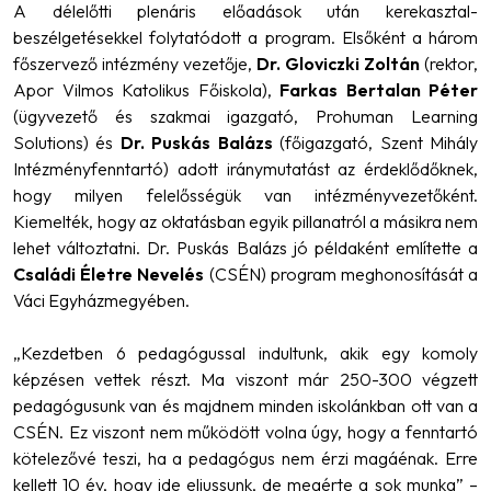
A délelőtti plenáris előadások után kerekasztal-
beszélgetésekkel folytatódott a program. Elsőként a három
főszervező intézmény vezetője,
Dr. Gloviczki Zoltán
(rektor,
Apor Vilmos Katolikus Főiskola),
Farkas Bertalan Péter
(ügyvezető és szakmai igazgató, Prohuman Learning
Solutions) és
Dr. Puskás Balázs
(főigazgató, Szent Mihály
Intézményfenntartó) adott iránymutatást az érdeklődőknek,
hogy milyen felelősségük van intézményvezetőként.
Kiemelték, hogy az oktatásban egyik pillanatról a másikra nem
lehet változtatni. Dr. Puskás Balázs jó példaként említette a
Családi Életre Nevelés
(CSÉN) program meghonosítását a
Váci Egyházmegyében.
„Kezdetben 6 pedagógussal indultunk, akik egy komoly
képzésen vettek részt. Ma viszont már 250-300 végzett
pedagógusunk van és majdnem minden iskolánkban ott van a
CSÉN. Ez viszont nem működött volna úgy, hogy a fenntartó
kötelezővé teszi, ha a pedagógus nem érzi magáénak. Erre
kellett 10 év, hogy ide eljussunk, de megérte a sok munka”
–