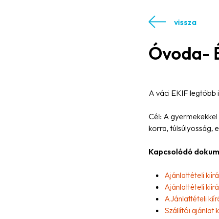
vissza
Óvoda- É
A váci EKIF legtöbb 
Cél: A gyermekekkel 
korra, túlsúlyosság, e
Kapcsolódó doku
Ajánlattételi k
Ajánlattételi 
AJánlattételi k
Szállítói ajánl