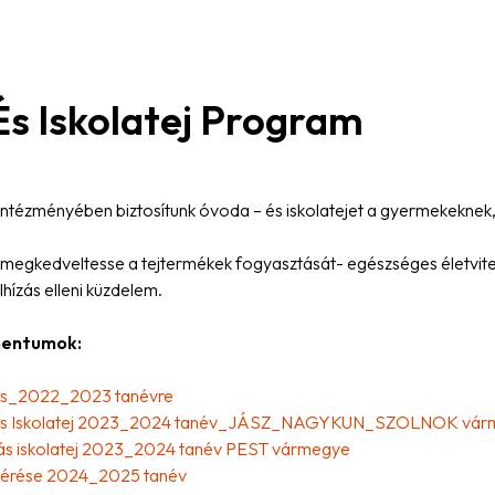
s Iskolatej Program
intézményében biztosítunk óvoda – és iskolatejet a gyermekeknek,
megkedveltesse a tejtermékek fogyasztását- egészséges életvitel 
lhízás elleni küzdelem.
mentumok:
iírás_2022_2023 tanévre
kiírás Iskolatej 2023_2024 tanév_JÁSZ_NAGYKUN_SZOLNOK vá
iírás iskolatej 2023_2024 tanév PEST vármegye
at kérése 2024_2025 tanév