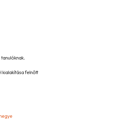
 tanulóknak.
kialakítása felnőtt
rmegye