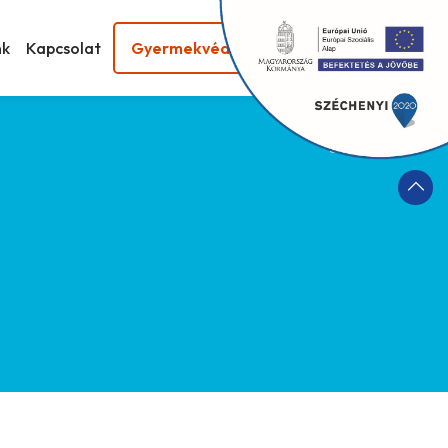
nk
Kapcsolat
Gyermekvédelem