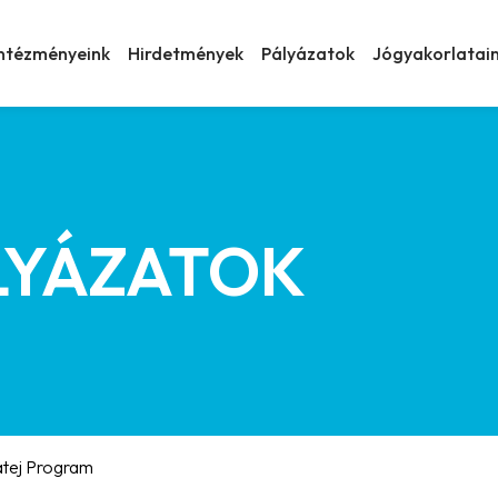
Intézményeink
Hirdetmények
Pályázatok
Jógyakorlatai
LYÁZATOK
atej Program