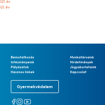
021. év
21. év
Bemutatkozás
Munkatársaink
Intézményeink
Hirdetmények
Pályázatok
Jógyakorlataink
Hasznos linkek
Kapcsolat
Gyermekvédelem