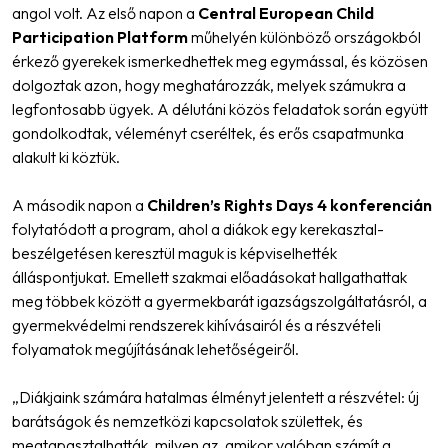
angol volt. Az első napon a
Central European Child
Participation Platform
műhelyén különböző országokból
érkező gyerekek ismerkedhettek meg egymással, és közösen
dolgoztak azon, hogy meghatározzák, melyek számukra a
legfontosabb ügyek. A délutáni közös feladatok során együtt
gondolkodtak, véleményt cseréltek, és erős csapatmunka
alakult ki köztük.
A második napon a
Children’s Rights Days 4 konferencián
folytatódott a program, ahol a diákok egy kerekasztal-
beszélgetésen keresztül maguk is képviselhették
álláspontjukat. Emellett szakmai előadásokat hallgathattak
meg többek között a gyermekbarát igazságszolgáltatásról, a
gyermekvédelmi rendszerek kihívásairól és a részvételi
folyamatok megújításának lehetőségeiről.
„Diákjaink számára hatalmas élményt jelentett a részvétel: új
barátságok és nemzetközi kapcsolatok születtek, és
megtapasztalhatták, milyen az, amikor valóban számít a