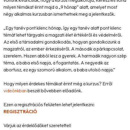
milyen témákat érint majd a „9 hónap” alatt, amelyet most
négy alkalmas kurzusban ismerhetnek meg a jelentkezők.
„Egy tanév pont kilenc hónap, így egy tanév alatt pont kilenc
témát lehet tárgyalni a magzati élet értékéről és védelméről.
Az első a társadalmi gondolkodás, hogyan gondolkozunk a
magzatról, az ember érkezéséről. A második a párkapcsolat,
szerelem. Hiszen abból lesz a gyerek. A harmadik nagyon szép
téma, a baba első napja, a fogantatás. A negyedik az
abortusz, ez egy szomorú alkalom, a baba utolsó napja.”
Hogy milyen érdekes témákat érint még a kurzus? Erről
videónkban
beszél bővebben előadónk.
Ezen a regisztrációs felületen lehet jelentkezni:
REGISZTRÁCIÓ
Várjuk az érdeklődőket szeretettel!