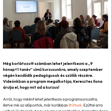
Még korlátozott számban lehet jelentkezni a „9
hónap=1 tanév” című kurzusunkra, amely szeptember
végén kezdődik pedagógusok és szülők részére.
Videónkban a program megalkotója, Keresztes Ilona
árulja el, hogy mit ad a kurzus!
Arról, hogy miként lehet jelentkezni a programsorozatra,
illetve mik az időpontok, már korábban
itt írtunk
. Ezúttal arra
voltunk kíváncsiak, hogy a kurzus megalkotója, Keresztes Ilona