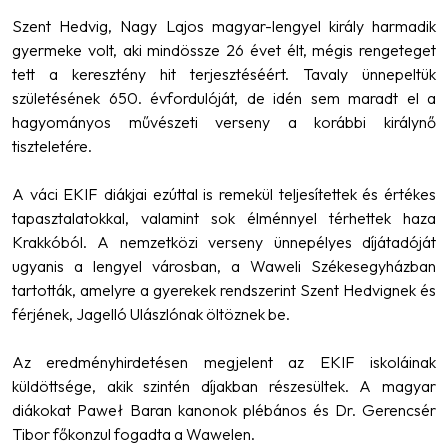
Szent Hedvig, Nagy Lajos magyar-lengyel király harmadik
gyermeke volt, aki mindössze 26 évet élt, mégis rengeteget
tett a keresztény hit terjesztéséért. Tavaly ünnepeltük
születésének 650. évfordulóját, de idén sem maradt el a
hagyományos művészeti verseny a korábbi királynő
tiszteletére.
A váci EKIF diákjai ezúttal is remekül teljesítettek és értékes
tapasztalatokkal, valamint sok élménnyel térhettek haza
Krakkóból. A nemzetközi verseny ünnepélyes díjátadóját
ugyanis a lengyel városban, a Waweli Székesegyházban
tartották, amelyre a gyerekek rendszerint Szent Hedvignek és
férjének, Jagelló Ulászlónak öltöznek be.
Az eredményhirdetésen megjelent az EKIF iskoláinak
küldöttsége, akik szintén díjakban részesültek. A magyar
diákokat Paweł Baran kanonok plébános és Dr. Gerencsér
Tibor főkonzul fogadta a Wawelen.