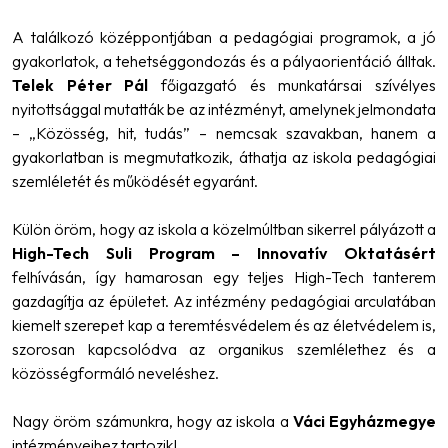
A találkozó középpontjában a pedagógiai programok, a jó
gyakorlatok, a tehetséggondozás és a pályaorientáció álltak.
Telek Péter Pál
főigazgató és munkatársai szívélyes
nyitottsággal mutatták be az intézményt, amelynek jelmondata
– „Közösség, hit, tudás” – nemcsak szavakban, hanem a
gyakorlatban is megmutatkozik, áthatja az iskola pedagógiai
szemléletét és működését egyaránt.
Külön öröm, hogy az iskola a közelmúltban sikerrel pályázott a
High-Tech Suli Program – Innovatív Oktatásért
felhívásán, így hamarosan egy teljes High-Tech tanterem
gazdagítja az épületet. Az intézmény pedagógiai arculatában
kiemelt szerepet kap a teremtésvédelem és az életvédelem is,
szorosan kapcsolódva az organikus szemlélethez és a
közösségformáló neveléshez.
Nagy öröm számunkra, hogy az iskola a
Váci Egyházmegye
intézményeihez tartozik!