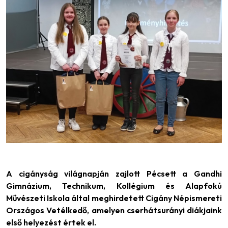
A cigányság világnapján zajlott Pécsett a Gandhi
Gimnázium, Technikum, Kollégium és Alapfokú
Művészeti Iskola által meghirdetett Cigány Népismereti
Országos Vetélkedő, amelyen cserhátsurányi diákjaink
első helyezést értek el.