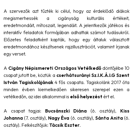
A szervezők azt tűzték ki célul, hogy az érdeklődő diákok
megismerhessék a cigányság kulturális értékeit,
eredetmondáit, mítoszait, legendáit. A jelentkezők játékos és
interaktív feladatok formájában adhattak számot tudásukról.
Előzetes feladatként kapták, hogy egy általuk választott
eredetmondához készítsenek rajzillusztrációt, valamint írjanak
egy verset.
A
Cigány Népismereti Országos Vetélkedő
döntőjébe 10
csapat jutott be, köztük a
cserhátsurányi Sz.I.K.Á.I.G Szent
István Tagiskolájának
4 fős csapata. Tagiskolánk 2017 óta
minden évben kiemelkedően sikeresen szerepel ezen a
vetélkedőn, az idei alkalommal is
első helyezést
ért el.
A csapat tagjai:
Bucsánszki Diána
(6. osztály),
Kiss
Johanna
(7. osztály),
Nagy Éva
(6. osztály),
Sánta Anita
(6.
osztály). Felkészítőjük:
Tácsik Eszter
.