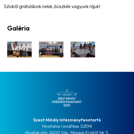
Szívből gratulálunk nekik, büszkék vagyunk rájuk!
Galéria
Szent Mihály Intézményfenntartó
Hivatalos rövidítése: SZEMI
Hivatali cím: 2600 Vác, Migazzi Kristóf tér 5.