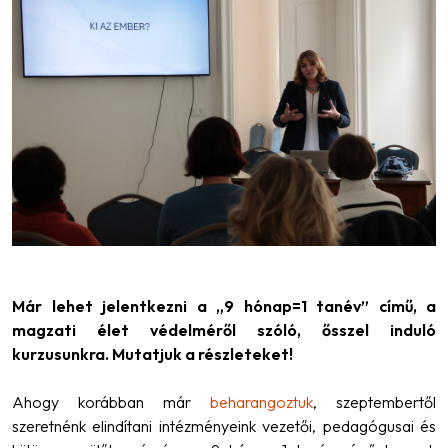
Már lehet jelentkezni a „9 hónap=1 tanév” című, a
magzati élet védelméről szóló, ősszel induló
kurzusunkra. Mutatjuk a részleteket!
Ahogy korábban már
beharangoztuk
, szeptembertől
szeretnénk elindítani intézményeink vezetői, pedagógusai és