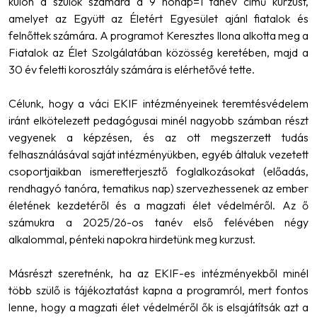
külön a szülők számára a 9 hónap=1 tanév című kurzust,
amelyet az Együtt az Életért Egyesület ajánl fiatalok és
felnőttek számára. A programot Keresztes Ilona alkotta meg a
Fiatalok az Élet Szolgálatában közösség keretében, majd a
30 év feletti korosztály számára is elérhetővé tette.
Célunk, hogy a váci EKIF intézményeinek teremtésvédelem
iránt elkötelezett pedagógusai minél nagyobb számban részt
vegyenek a képzésen, és az ott megszerzett tudás
felhasználásával saját intézményükben, egyéb általuk vezetett
csoportjaikban ismeretterjesztő foglalkozásokat (előadás,
rendhagyó tanóra, tematikus nap) szervezhessenek az ember
életének kezdetéről és a magzati élet védelméről. Az ő
számukra a 2025/26-os tanév első felévében négy
alkalommal, pénteki napokra hirdetünk meg kurzust.
Másrészt szeretnénk, ha az EKIF-es intézményekből minél
több szülő is tájékoztatást kapna a programról, mert fontos
lenne, hogy a magzati élet védelméről ők is elsajátítsák azt a