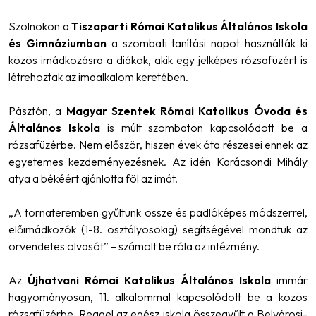
Szolnokon a
Tiszaparti Római Katolikus Általános Iskola
és Gimnáziumban
a szombati tanítási napot használták ki
közös imádkozásra a diákok, akik egy jelképes rózsafüzért is
létrehoztak az imaalkalom keretében.
Pásztón, a
Magyar Szentek Római Katolikus Óvoda és
Általános Iskola
is múlt szombaton kapcsolódott be a
rózsafüzérbe. Nem először, hiszen évek óta részesei ennek az
egyetemes kezdeményezésnek. Az idén Karácsondi Mihály
atya a békéért ajánlotta föl az imát.
„A tornateremben gyűltünk össze és padlóképes módszerrel,
előimádkozók (1-8. osztályosokig) segítségével mondtuk az
örvendetes olvasót”
– számolt be róla az intézmény.
Az
Újhatvani Római Katolikus Általános Iskola
immár
hagyományosan, 11. alkalommal kapcsolódott be a közös
rózsafüzérbe. Reggel az egész iskola összegyűlt a Belvárosi-