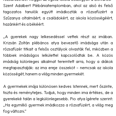
Szent Adalbert Plébániatemplomban, ahol az alsó és felső
tagozatos tanulók együtt imádkozták a rózsafüzért a
Szűzanya oltalmáért, a családokért, az iskola közösségéért,
hazánkért és a békéért.
„A gyerekek nagy lelkesedéssel vettek részt az imában.
Krizsán Zoltán plébános atya bevezető imádsága után a
rózsafüzér titkait a felsős osztályok olvasták fel, miközben a
többiek imádságos lelkülettel kapcsolódtak be. A közös
imádság különleges alkalmat teremtett arra, hogy a diákok
megtapasztalják: az ima ereje összeköt – nemcsak az iskola
közösségét, hanem a világ minden gyermekét.
A gyermekek imája különösen kedves Istennek, mert őszinte,
tiszta és reményteljes. Tudjuk, hogy minden ima értékes, de a
gyerekeké talán a legkülönlegesebb. Pio atya ígérete szerint:
„Ha egymillió gyermek imádkozza a rózsafüzért, a világ meg
fog változni.”