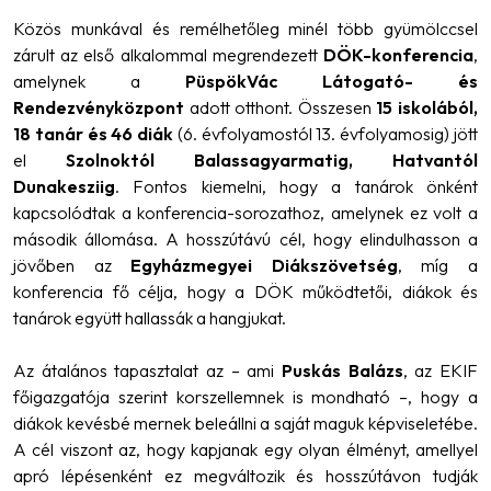
Közös munkával és remélhetőleg minél több gyümölccsel
zárult az első alkalommal megrendezett
DÖK-konferencia
,
amelynek a
PüspökVác Látogató- és
Rendezvényközpont
adott otthont. Összesen
15 iskolából,
18 tanár és 46 diák
(6. évfolyamostól 13. évfolyamosig) jött
el
Szolnoktól Balassagyarmatig, Hatvantól
Dunakesziig
. Fontos kiemelni, hogy a tanárok önként
kapcsolódtak a konferencia-sorozathoz, amelynek ez volt a
második állomása. A hosszútávú cél, hogy elindulhasson a
jövőben az
Egyházmegyei Diákszövetség
, míg a
konferencia fő célja, hogy a DÖK működtetői, diákok és
tanárok együtt hallassák a hangjukat.
Az átalános tapasztalat az – ami
Puskás Balázs
, az EKIF
főigazgatója szerint korszellemnek is mondható –, hogy a
diákok kevésbé mernek beleállni a saját maguk képviseletébe.
A cél viszont az, hogy kapjanak egy olyan élményt, amellyel
apró lépésenként ez megváltozik és hosszútávon tudják