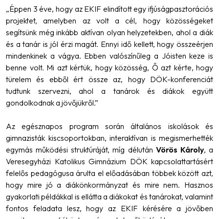
„Éppen 3 éve, hogy az EKIF elindított egy ifjúságpasztorációs
projektet, amelyben az volt a cél, hogy közösségeket
segítsünk még inkább aktívan olyan helyzetekben, ahol a diák
és a tanár is jól érzi magát. Ennyi idő kellett, hogy összeérjen
mindenkinek a vágya. Ebben valószínűleg a Jóisten keze is
benne volt. Mi azt kértük, hogy közösség, Ő azt kérte, hogy
türelem és ebből ért össze az, hogy DÖK-konferenciát
tudtunk szervezni, ahol a tanárok és diákok együtt
gondolkodnak a jövőjükről.”
Az egésznapos program során általános iskolások és
gimnazisták kiscsoportokban, interaktívan is megismerhették
egymás működési struktúráját, míg délután
Vörös Károly
, a
Veresegyházi Katolikus Gimnázium DÖK kapcsolattartásért
felelős pedagógusa árulta el előadásában többek között azt,
hogy mire jó a diákönkormányzat és mire nem. Hasznos
gyakorlati példákkal is ellátta a diákokat és tanárokat, valamint
fontos feladata lesz, hogy az EKIF kérésére a jövőben