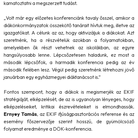
kamatoztatni a megszerzett tudást.
„Volt már egy előzetes konferenciánk tavaly ősszel, amikor a
diákönkormányzatok összekötő tanárait hívtuk meg, illetve az
igazgatókat. A célunk az az, hogy aktivizáljuk a diákokat. Azt
szeretnénk, ha a részvételük azokban a folyamatokban,
amelyekben ők részt vehetnek az iskolákban, az egyre
hangsúlyosabb lenne. Lépcsőzetesen haladunk, ez most a
második lépcsőfok, a harmadik konferencia pedig az év
második felében lesz. Végül pedig szeretnénk létrehozni jövő
januárban egy egyházmegyei diáktanácsot is.”
Fontos szempont, hogy a diákok is megismerjék az EKIF
stratégiáját, elképzelését, de az is ugyanolyan lényeges, hogy
elképzeléseiket, kritikai észrevételeiket is elmondhassák.
Ernyey Tamás
, az EKIF ifjúságpasztorációs referense és az
esemény főszervezője szerint hosszú, de gyümölcsöző
folyamat eredménye a DÖK-konferencia.