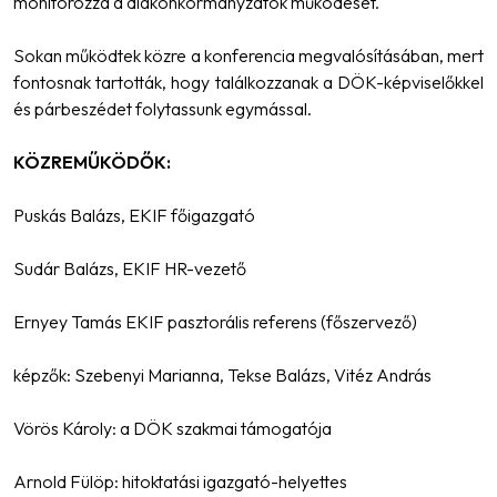
monitorozza a diákönkormányzatok működését.
Sokan működtek közre a konferencia megvalósításában, mert
fontosnak tartották, hogy találkozzanak a DÖK-képviselőkkel
és párbeszédet folytassunk egymással.
KÖZREMŰKÖDŐK:
Puskás Balázs, EKIF főigazgató
Sudár Balázs, EKIF HR-vezető
Ernyey Tamás EKIF pasztorális referens (főszervező)
képzők: Szebenyi Marianna, Tekse Balázs, Vitéz András
Vörös Károly: a DÖK szakmai támogatója
Arnold Fülöp: hitoktatási igazgató-helyettes