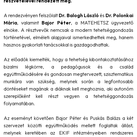
részvételével rendezett meg.
A rendezvényen felszólalt
Dr. Balogh László
és
Dr. Polonkai
Mária
, valamint
Bajor Péter
, a MATEHETSZ ügyvezető
elnöke. A résztvevők nemcsak a modern tehetséggondozás
történetével, elméleti alapjaival ismerkedhettek meg, hanem
hasznos gyakorlati tanácsokkal is gazdagodhattak.
Az előadók kiemelték, hogy a tehetség kibontakoztatásához
bizalmi légkörre, a pedagógusok és a család
együttműködésére és gondosan megtervezett, szisztematikus
munkára van szükség, melynek során a legfontosabb
döntéseket magának a diáknak kell meghoznia, aki autonóm
szereplőként kell részt vegyen a tehetséggondozás
folyamatában.
Az eseményt követően Bajor Péter és Puskás Balázs a két
szervezet közötti együttműködés mellett foglaltak állást,
melynek keretében az EKIF intézményeiben rendszeres