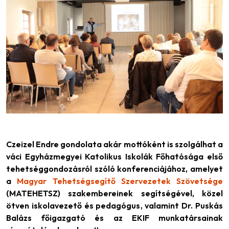
Czeizel Endre gondolata akár mottóként is szolgálhat a
váci Egyházmegyei Katolikus Iskolák Főhatósága első
tehetséggondozásról szóló konferenciájához, amelyet
a
Magyar Tehetségsegítő Szervezetek Szövetsége
(MATEHETSZ) szakembereinek segítségével, közel
ötven iskolavezető és pedagógus, valamint Dr. Puskás
Balázs főigazgató és az EKIF munkatársainak