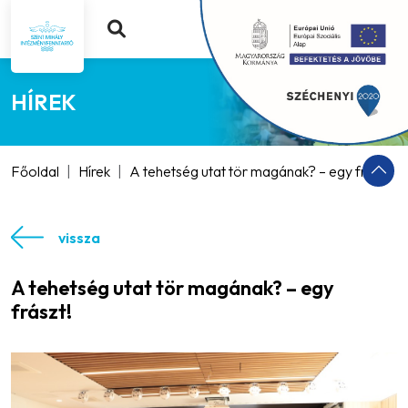
HÍREK
Főoldal
Hírek
A tehetség utat tör magának? – egy frászt!
vissza
A tehetség utat tör magának? – egy
frászt!